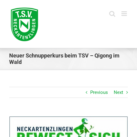
Skip
to
content
Neuer Schnupperkurs beim TSV – Qigong im
Wald
Previous
Next
View
Larger
Image