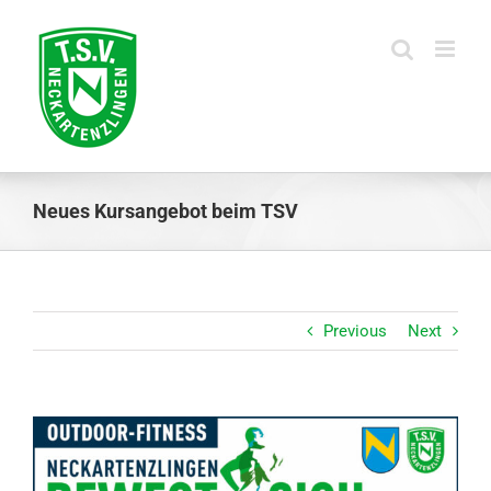
Skip
to
content
Neues Kursangebot beim TSV
Previous
Next
View
Larger
Image