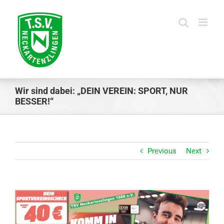
Skip
to
content
Wir sind dabei: „DEIN VEREIN: SPORT, NUR
BESSER!“
Previous
Next
View
Larger
Image